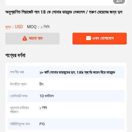
2
/
4
অনুপ্রাণিত পিয়াজেট পদে 18 কে সোনার ডায়মন্ড নেকলেস / তরুণ মেয়েদের জন্য দুল
মূল্য：USD
MOQ：১ পিসি
ভালো দাম
এখন যোগাযোগ
পণ্যের বর্ণনা
লক্ষণীয় করা
,
১৮ কার্ট সোনার ডায়মন্ডের দুল
18k স্বর্ণের কয়েন দিয়ে ডায়মন্ড
উৎপত্তি স্থল
চীন
ডেলিভারি সময়
10 কর্মদিবস
ন্যূনতম চাহিদার
১ পিসি
পরিমাণ
পরিচিতিমুলক নাম
PG