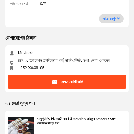
পরিশোধের শর্ত
টি/টি
আরো দেখুন
যোগাযোগের ঠিকানা
Mr. Jack
বিল্ডিং ৩, ইনোভেশন ইন্ডাস্ট্রিয়াল পার্ক, নানলিং স্ট্রিট, লংগাং জেলা, শেনজেন
+852 93608185
এখন যোগাযোগ
এর সেরা মূল্য পান
অনুপ্রাণিত পিয়াজেট পদে 18 কে সোনার ডায়মন্ড নেকলেস / তরুণ
মেয়েদের জন্য দুল