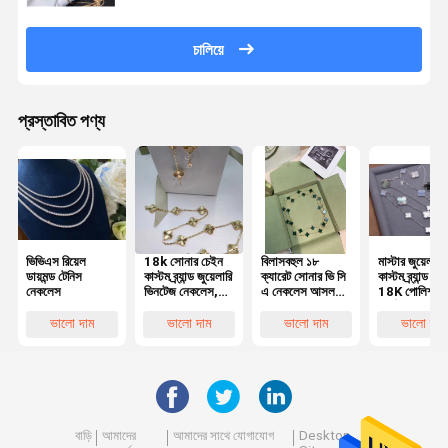
চালিয়ে
প্রস্তাবিত পণ্য
ভিভিএস রিয়েল
18k সোনার চেইন
বিলাসবহুল ১৮
মাস্টার জুয়েলারী
ডায়মন্ড টেনিস
কাস্টম ব্র্যান্ড জুয়েলারি
ক্যারেট সোনার ভি সি
কাস্টম ব্র্যান্ড ন
নেকলেস
ভিনটেজ নেকলেস,
এ নেকলেস আসল
18K পোলিশ সা
10 টি মোটিফ
ম্যালাকাইট রত্নপাথর
স্বর্ণ 100%
মহিলাদের জন্য
সহ, অনন্য কারুকার্য
প্রাকৃতিক রত্ন
ভালো দাম
ভালো দাম
ভালো দাম
ভালো দাম
বাড়ি
আমাদের
আমাদের সাথে যোগাযোগ
Desktop