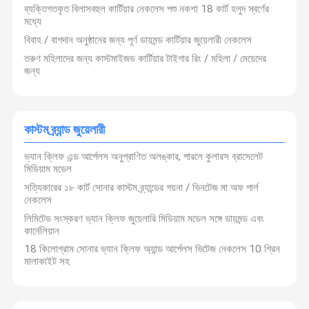
ব্যক্তিগতকৃত বিলাসবহুল কার্টিয়ার নেকলেস পশু নকশা 18 কার্ট হলুদ স্বর্ণের
মধ্যে
বিবাহ / বাগদান অনুষ্ঠানের জন্য পূর্ণ ডায়মন্ড কার্টিয়ার জুয়েলারী নেকলেস
তরুণ মহিলাদের জন্য কাস্টমাইজড কার্টিয়ার টাইগার রিং / মহিলা / মেয়েদের
জন্য
কাস্টম ব্র্যান্ড জুয়েলারী
ভ্যান ক্লিফ এন্ড আর্পেলস অনুপ্রাণিত অলঙ্কার, পারলে কুলারস ব্রাসেলেট
মিডিয়াম মডেল
সত্যিকারের ১৮ কার্ট সোনার কাস্টম ব্র্যান্ডের গয়না / ভিনটেজ মা অফ পার্ল
নেকলেস
লিমিটেড সংস্করণ ভ্যান ক্লিফ জুয়েলারি মিডিয়াম মডেল সঙ্গে ডায়মন্ড এবং
কার্নেলিয়ান
আমাদের দীর্ঘমেয়াদী অংশীদার হতে, আমরা ছোট এবং মাঝারি আকারের কোম্পানি একটি ব্যবসা
শুরু করার সমস্যা সমাধান করতে প্রতিশ্রুতিবদ্ধ, আমরা সব পণ্য ছবি প্রদান করতে
18 কিলোগ্রাম সোনার ভ্যান ক্লিফ অ্যান্ড আর্পেলস ভিটেজ নেকলেস 10 গ্রিন
পারেন,আমরা উৎপাদন ও বিতরণের জন্য দায়ী, আপনাকে কেবল একটি বিক্রয় ওয়েবসাইট তৈরি
মালাকাইট সহ
বাড়ি
পণ্য
আমাদের সম্পর্কে
কারখানা ভ্রমণ
করতে হবে, কোন ইনভেন্টরি, কোন খরচ নেই।
1উৎপাদন ক্ষমতা: চীনের বাজারের অন্যান্য প্রতিযোগীদের তুলনায় উৎপাদন ক্ষমতার দিক থেকে
শীর্ষ বিলাসিতা প্রথম স্থানে রয়েছে।
নতুন নির্মিত কারখানার মাধ্যমে সর্বোচ্চ উৎপাদন ক্ষমতা বছরে ১ মিলিয়ন আইটেম পর্যন্ত পৌঁছতে