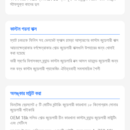
স্টাফযুক্ত কানের দুল
কাস্টম গয়না বাক্স
ম্যাট চকচকে ফিনিস সহ ভেলভেট ফ্যাক্স চামড়া আস্তরণের কাস্টম জুয়েলারী বাক্স
আয়তক্ষেত্রাকার বর্গক্ষেত্রাকার গোল্ড জুয়েলারী বাক্সগুলি উপহারের জন্য খোদাই
করা হয়েছে
ভারী স্বর্ণের বিলাসবহুল ব্র্যান্ড কাস্টম জুয়েলারি বক্স আসল ডায়মন্ড জুয়েলারী জন্য
লক বন্ধ কাস্টম জুয়েলারী প্যাকেজিং ঐতিহ্যবাহী সমসাময়িক শৈলী
অলঙ্কার মাউন্ট করা
ভিনটেজ ব্রেসলেট ৫ টি মোটিভ মন্টারিং জুয়েলারী কারখানা ১৮ কিলোগ্রাম সোনার
জুয়েলারী পাইকারি
OEM 18k সলিড গোল্ড জুয়েলারী চীন কারখানা কাস্টম ব্র্যান্ড জুয়েলারী মাউন্টিং
এবং সেটিংস