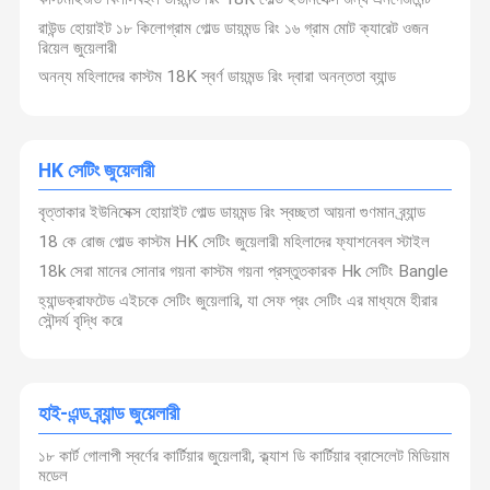
রাউন্ড হোয়াইট ১৮ কিলোগ্রাম গোল্ড ডায়মন্ড রিং ১৬ গ্রাম মোট ক্যারেট ওজন
রিয়েল জুয়েলারী
অনন্য মহিলাদের কাস্টম 18K স্বর্ণ ডায়মন্ড রিং দ্বারা অনন্ততা ব্যান্ড
HK সেটিং জুয়েলারী
বৃত্তাকার ইউনিসেক্স হোয়াইট গোল্ড ডায়মন্ড রিং স্বচ্ছতা আয়না গুণমান ব্র্যান্ড
18 কে রোজ গোল্ড কাস্টম HK সেটিং জুয়েলারী মহিলাদের ফ্যাশনেবল স্টাইল
18k সেরা মানের সোনার গয়না কাস্টম গয়না প্রস্তুতকারক Hk সেটিং Bangle
হ্যান্ডক্রাফটেড এইচকে সেটিং জুয়েলারি, যা সেফ প্রং সেটিং এর মাধ্যমে হীরার
সৌন্দর্য বৃদ্ধি করে
হাই-এন্ড ব্র্যান্ড জুয়েলারী
১৮ কার্ট গোলাপী স্বর্ণের কার্টিয়ার জুয়েলারী, ক্ল্যাশ ডি কার্টিয়ার ব্রাসেলেট মিডিয়াম
মডেল