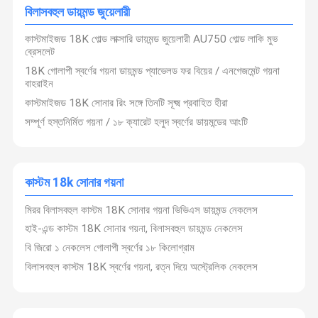
পারে।
বিলাসবহুল ডায়মন্ড জুয়েলারী
2দক্ষতাঃ সর্বনিম্ন ২১ বছরের অভিজ্ঞতার সাথে গড়ে ২০০ জন দক্ষ স্বর্ণশিল্পী (মোট কর্মসংস্থানের
২০ থেকে ২৫ শতাংশ) রাখা।
ন্যানো লেপ, মাইক্রো সেটিং, ছাঁচনির্মাণ, মোল্ডিং ইত্যাদি নতুন প্রযুক্তি এবং দক্ষতার ক্ষেত্রে
কাস্টমাইজড 18K গোল্ড লাক্সারি ডায়মন্ড জুয়েলারী AU750 গোল্ড লাকি মুভ
আমাদের সাথে
খবর
সব ক্ষেত্রেই
উদ্ধৃতির জন্য
বিদেশ থেকে বার্ষিক প্রশিক্ষণ (জার্মানি, ইতালি, থাইল্যান্ড)জুয়েলারী শিল্পে কর্মীদের বজায় রাখার
ব্রেসলেট
যোগাযোগ করুন
আবেদন
এবং সমৃদ্ধ করার জন্য নতুন নিয়োগপ্রাপ্ত কর্মীদের জন্য নিয়মিত অভ্যন্তরীণ কারিগরি
প্রশিক্ষণ.
18K গোলাপী স্বর্ণের গয়না ডায়মন্ড প্যাভেলড ফর বিয়ের / এনগেজমেন্ট গয়না
বাহরাইন
১৮ কিলোগ্রাম স্বর্ণের ডায়মন্ড জুয়েলারী
কাস্টমাইজড 18K সোনার রিং সঙ্গে তিনটি সূক্ষ্ম প্রবাহিত হীরা
সম্পূর্ণ হস্তনির্মিত গয়না / ১৮ ক্যারেট হলুদ স্বর্ণের ডায়মন্ডের আংটি
১৮ কার্ট সোনার ডায়মন্ডের আঙ্গুল
১৮ কার্ট সোনার ডায়মন্ডের নেকলেস
কাস্টম 18k সোনার গয়না
১৮ কার্ট সোনার ডায়মন্ড কানের দুল
মিরর বিলাসবহুল কাস্টম 18K সোনার গয়না ভিভিএস ডায়মন্ড নেকলেস
18K গোল্ড ডায়মন্ড রিং
হাই-এন্ড কাস্টম 18K সোনার গয়না, বিলাসবহুল ডায়মন্ড নেকলেস
HK সেটিং জুয়েলারী
বি জিরো ১ নেকলেস গোলাপী স্বর্ণের ১৮ কিলোগ্রাম
বিলাসবহুল কাস্টম 18K স্বর্ণের গয়না, রত্ন দিয়ে অস্ট্রেলিক নেকলেস
হাই-এন্ড ব্র্যান্ড জুয়েলারী
কাস্টম ব্র্যান্ড জুয়েলারী