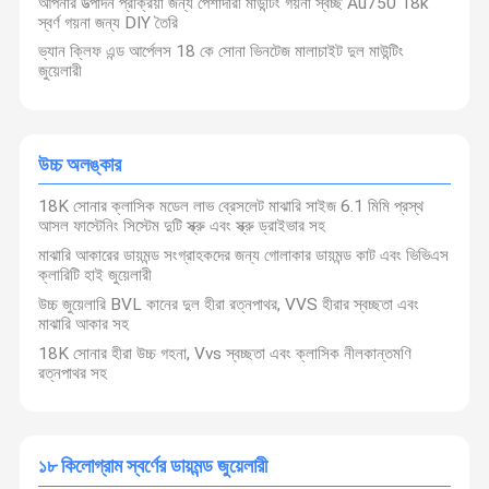
আপনার উত্পাদন প্রক্রিয়া জন্য পেশাদারী মাউন্টিং গয়না স্বচ্ছ Au750 18k
স্বর্ণ গয়না জন্য DIY তৈরি
ভ্যান ক্লিফ এন্ড আর্পেলস 18 কে সোনা ভিনটেজ মালাচাইট দুল মাউন্টিং
জুয়েলারী
উচ্চ অলঙ্কার
18K সোনার ক্লাসিক মডেল লাভ ব্রেসলেট মাঝারি সাইজ 6.1 মিমি প্রস্থ
আসল ফাস্টেনিং সিস্টেম দুটি স্ক্রু এবং স্ক্রু ড্রাইভার সহ
মাঝারি আকারের ডায়মন্ড সংগ্রাহকদের জন্য গোলাকার ডায়মন্ড কাট এবং ভিভিএস
ক্লারিটি হাই জুয়েলারী
উচ্চ জুয়েলারি BVL কানের দুল হীরা রত্নপাথর, VVS হীরার স্বচ্ছতা এবং
মাঝারি আকার সহ
18K সোনার হীরা উচ্চ গহনা, Vvs স্বচ্ছতা এবং ক্লাসিক নীলকান্তমণি
রত্নপাথর সহ
১৮ কিলোগ্রাম স্বর্ণের ডায়মন্ড জুয়েলারী