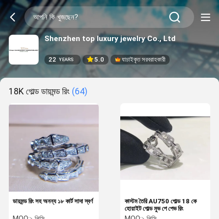
Shenzhen top luxury jewelry Co., Ltd
22
5.0
যাচাইকৃত সরবরাহকারী
YEARS
18K গোল্ড ডায়মন্ড রিং
(64)
ডায়মন্ড রিং সহ অনন্য ১৮ কার্ট সাদা স্বর্ণ
কাস্টম তৈরি AU750 গোল্ড 18 কে
হোয়াইট গোল্ড মুভ পে পেভ রিং
MOQ:
১ পিসি
MOQ:
১ পিসি