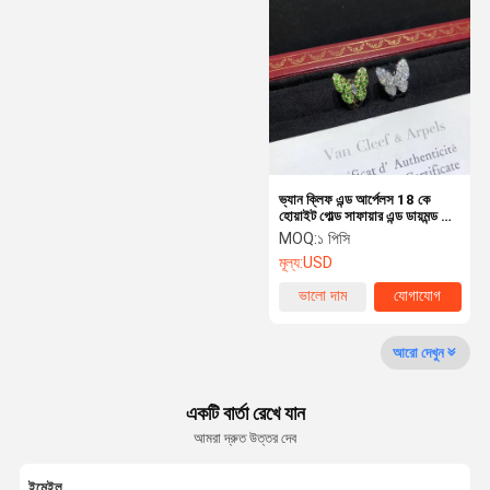
বিলাসবহুল ডায়মন্ড জুয়েলারী
কাস্টম 18k সোনার গয়না
চপার্ড জুয়েলারী
বিলাসবহুল ব্র্যান্ডের গয়না
ভ্যান ক্লিফ এন্ড আর্পেলস 18 কে
কাস্টম গয়না বাক্স
হোয়াইট গোল্ড সাফায়ার এন্ড ডায়মন্ড রিং
ফর ইয়ং গার্লস জুয়েলারী সরবরাহকারী
MOQ:
১ পিসি
অলঙ্কার মাউন্ট করা
মূল্য:
USD
উচ্চ অলঙ্কার
ভালো দাম
যোগাযোগ
আরো দেখুন
একটি বার্তা রেখে যান
আমরা দ্রুত উত্তর দেব
ইমেইল