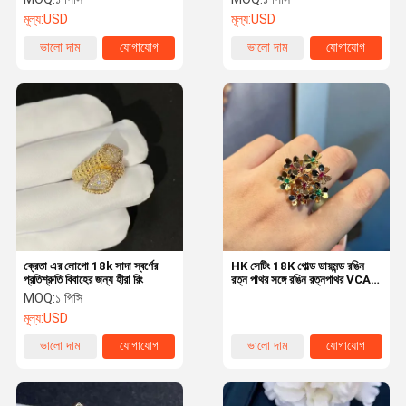
মূল্য:
USD
মূল্য:
USD
ভালো দাম
যোগাযোগ
ভালো দাম
যোগাযোগ
ক্রেতা এর লোগো 18k সাদা স্বর্ণের
HK সেটিং 18K গোল্ড ডায়মন্ড রঙিন
প্রতিশ্রুতি বিবাহের জন্য হীরা রিং
রত্ন পাথর সঙ্গে রঙিন রত্নপাথর VCA
গয়না
MOQ:
১ পিসি
মূল্য:
USD
ভালো দাম
যোগাযোগ
ভালো দাম
যোগাযোগ