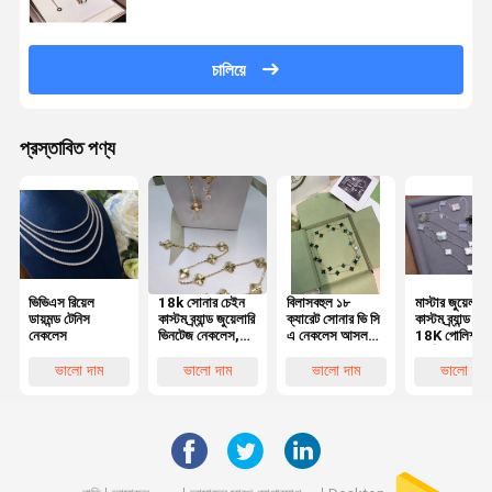
চালিয়ে
প্রস্তাবিত পণ্য
ভিভিএস রিয়েল
18k সোনার চেইন
বিলাসবহুল ১৮
মাস্টার জুয়েলারী
ডায়মন্ড টেনিস
কাস্টম ব্র্যান্ড জুয়েলারি
ক্যারেট সোনার ভি সি
কাস্টম ব্র্যান্ড ন
নেকলেস
ভিনটেজ নেকলেস,
এ নেকলেস আসল
18K পোলিশ সা
10 টি মোটিফ
ম্যালাকাইট রত্নপাথর
স্বর্ণ 100%
মহিলাদের জন্য
সহ, অনন্য কারুকার্য
প্রাকৃতিক রত্ন
ভালো দাম
ভালো দাম
ভালো দাম
ভালো দাম