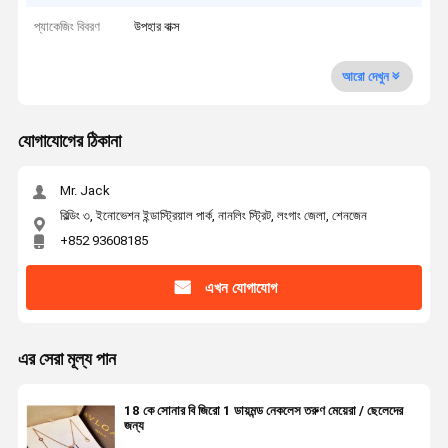
প্যাকেজিং বিবরণ
উপহার বাক্স
আরো দেখুন
যোগাযোগের ঠিকানা
Mr. Jack
বিল্ডিং ৩, ইনোভেশন ইন্ডাস্ট্রিয়াল পার্ক, নানলিং স্ট্রিট, লংগাং জেলা, শেনজেন
+852 93608185
এখন যোগাযোগ
এর সেরা মূল্য পান
18 কে সোনার বি জিরো 1 ডায়মন্ড নেকলেস তরুণ মেয়েরা / ছেলেদের
জন্য