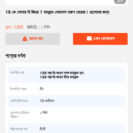
2
/
8
18 কে সোনার বি জিরো 1 ডায়মন্ড নেকলেস তরুণ মেয়েরা / ছেলেদের জন্য
মূল্য：USD
MOQ：১ পিসি
ভালো দাম
এখন যোগাযোগ
পণ্যের বর্ণনা
লক্ষণীয় করা
,
18k স্বর্ণের কয়েন সঙ্গে ডায়মন্ড দুল
18k স্বর্ণের কয়েন দিয়ে ডায়মন্ড
উৎপত্তি স্থল
চীন
ডেলিভারি সময়
10 কর্মদিবস
ন্যূনতম চাহিদার
১ পিসি
পরিমাণ
পরিশোধের শর্ত
টি/টি