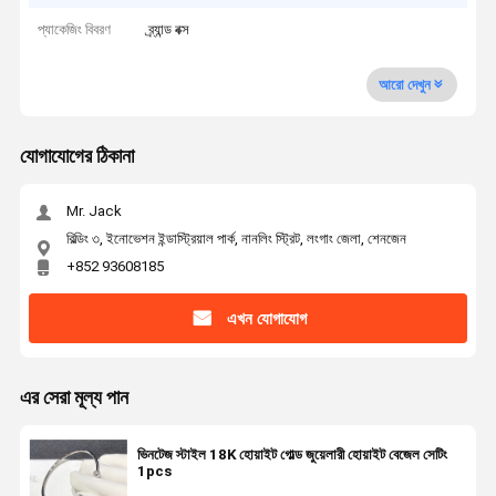
প্যাকেজিং বিবরণ
ব্র্যান্ড বক্স
আরো দেখুন
যোগাযোগের ঠিকানা
Mr. Jack
বিল্ডিং ৩, ইনোভেশন ইন্ডাস্ট্রিয়াল পার্ক, নানলিং স্ট্রিট, লংগাং জেলা, শেনজেন
+852 93608185
এখন যোগাযোগ
এর সেরা মূল্য পান
ভিনটেজ স্টাইল 18K হোয়াইট গোল্ড জুয়েলারী হোয়াইট বেজেল সেটিং
1pcs