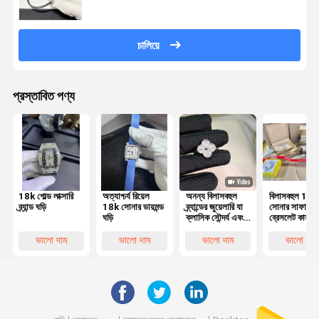
চালিয়ে
প্রস্তাবিত পণ্য
18k গোল্ড লাক্সারি
অত্যাশ্চর্য রিয়েল
অনন্য বিলাসবহুল
বিলাসবহুল 18K
ব্র্যান্ড ঘড়ি
18k সোনার ডায়মন্ড
ব্র্যান্ডের জুয়েলারি যা
সোনার সাফায়ার
ঘড়ি
ক্লাসিক সৌন্দর্য এবং
ব্রেসলেট কাস্টম 
কারুকার্যের সাথে
সেটিং হ্যামড
স্টাইলকে উন্নত করে
জুয়েলারী বক্স সূক্ষ্ম
ভালো দাম
ভালো দাম
ভালো দাম
ভালো দাম
কারিগরি