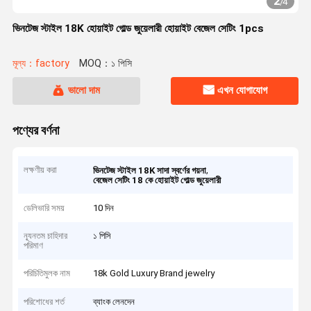
2
/
4
ভিনটেজ স্টাইল 18K হোয়াইট গোল্ড জুয়েলারী হোয়াইট বেজেল সেটিং 1pcs
মূল্য：factory
MOQ：১ পিসি
ভালো দাম
এখন যোগাযোগ
পণ্যের বর্ণনা
লক্ষণীয় করা
,
ভিনটেজ স্টাইল 18K সাদা স্বর্ণের গয়না
বেজেল সেটিং 18 কে হোয়াইট গোল্ড জুয়েলারী
ডেলিভারি সময়
10 দিন
ন্যূনতম চাহিদার
১ পিসি
পরিমাণ
পরিচিতিমুলক নাম
18k Gold Luxury Brand jewelry
পরিশোধের শর্ত
ব্যাংক লেনদেন