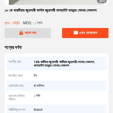
2
/
5
১৮ কে কারটিয়ার জুয়েলারী কাস্টম জুয়েলারী মালাচাইট ডায়মন্ড সোনার নেকলেস
মূল্য：USD
MOQ：১ পিসি
ভালো দাম
এখন যোগাযোগ
পণ্যের বর্ণনা
লক্ষণীয় করা
,
,
18k কার্টিয়ার জুয়েলারী
কার্টিয়ার জুয়েলারী সোনার নেকলেস
মালাচাইট ডায়মন্ড সোনার নেকলেস
উৎপত্তি স্থল
চীন
ডেলিভারি সময়
8 কর্মদিবস
ন্যূনতম চাহিদার
১ পিসি
পরিমাণ
পরিচিতিমুলক নাম
Brand