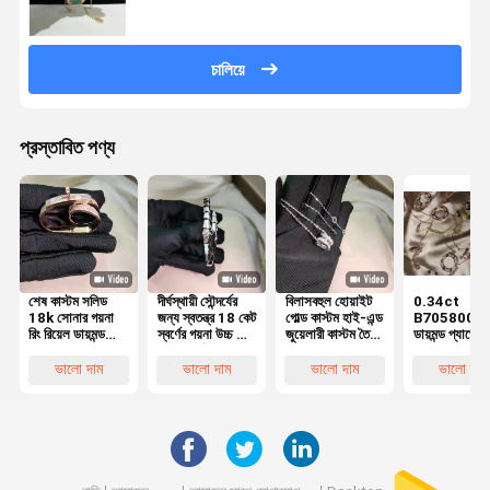
চালিয়ে
প্রস্তাবিত পণ্য
শেষ কাস্টম সলিড
দীর্ঘস্থায়ী সৌন্দর্যের
বিলাসবহুল হোয়াইট
0.34ct
18k সোনার গয়না
জন্য স্বতন্ত্র 18 কেট
গোল্ড কাস্টম হাই-এন্ড
B7058000
রিং রিয়েল ডায়মন্ড
স্বর্ণের গয়না উচ্চ শেষ
জুয়েলারী কাস্টম তৈরি
ডায়মন্ড প্যাভেল
গয়না উচ্চ ব্র্যান্ড
সাদা স্বর্ণের
এবং বিলাসবহুল
18k হোয়াইট গো
কাস্টমাইজেশন
নেকলেস ব্র্যান্ড ক
ভালো দাম
ভালো দাম
ভালো দাম
ভালো দাম
গয়না