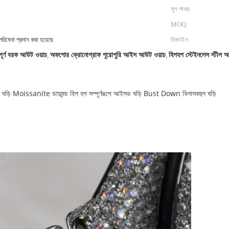
মূল পাথর:
MOQ:
রিষেবা প্রদান করা হয়েছে
ডিজাইন:
্পূর্ণ বরফ আউট ওয়াচ
,
অফশোর ক্রোনোগ্রাফ পুরোপুরি আইস আউট ওয়াচ
,
হিপহপ স্টেইনলেস স্টীল
 ঘড়ি Moissanite ডায়মন্ড হিপ হপ সম্পূর্ণরূপে আইসড ঘড়ি Bust Down বিলাসবহুল ঘড়ি