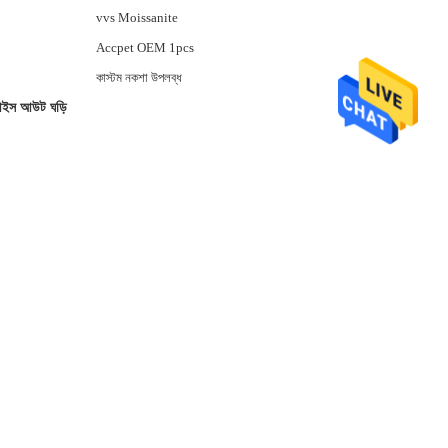
vvs Moissanite
Accpet OEM 1pcs
কাস্টম নকশা উপলব্ধ
 আইস আউট ঘড়ি