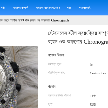
পণ্য
আমাদের সম্পর্কে
আমাদের সাথে যোগাযোগ করুন
খবর
সব ক্ষেত্রেই
িয় সম্পূর্ণরূপে আইস আউট ঘড়ি রয়েল ওক অফশোর Chronograph
স্টেইনলেস স্টীল স্বয়ংক্রিয় সম্
রয়েল ওক অফশোর Chronogr
পণ্যের বিবরণ:
উৎপত্তি স্থল:
চীন
পরিচিতিমুলক নাম:
Custom ice c
প্রদান:
ন্যূনতম চাহিদার পরিমাণ:
১ পিসি
মূল্য:
USD