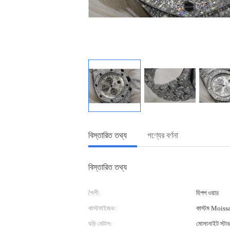
বিস্তারিত তথ্য
পণ্যের বর্ণনা
বিস্তারিত তথ্য
শৈলী:
হিপপ ওয়াচ
কাস্টমাইজড:
কাস্টম Moissa
ঘড়ি মেটাল:
মোসানাইট স্টা