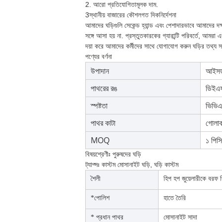
2. আরো প্রতিযোগিতামূলক দাম.
3স্থানীয় বাজারের কৌশলগত দিকনির্দেশনা
আমাদের ঘড়িগুলি সেকেন্ড হ্যান্ড এবং পেশাদারভাবে আমাদের দক্
সঙ্গে আসা হয় না. প্রস্তুতকারকের গ্যারান্টি পরিবর্তে, আমরা 
দয়া করে আমাদের কর্মীদের সাথে যোগাযোগ করুন ঘড়ির তথ্য সম
পণ্যের বর্ণনা
উপাদান
আইসড
পাথরের রঙ
ডিইএ
স্পষ্টতা
ভিভি
পাথর কাটা
গোলাক
MOQ
১ পিসি
বিষয়শ্রেণীঃ পুরুষদের ঘড়ি
ট্যাগ্সঃ কাস্টম মোসানাইট ঘড়ি, ঘড়ি কাস্টম
শৈলী
হিপ হপ জুয়েলারীকে বরফ দ
*পোলিশ
হাতে তৈরি
* প্রধান পাথর
মোসানাইট সাদা