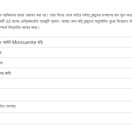
ষ শ্রমিকদের দ্বারা মেরামত করা হয়। তারা ভিতর থেকে বাইরে পর্যন্ত ব্র্যান্ডের গুণমানের মান পূরণ কর
একটি 12 মাসের রেফ্রিজারেটর গ্যারান্টি প্রদান. আমরা কোন ঘড়ি ব্র্যান্ডের অনুমোদিত খুচরা বিক্রেতা ন
্পর্কে বিস্তারিত জানার জন্য।
 আউট Moissanite ঘড়ি
ফ
এস
ার কাটা
িয়ে ফেলেছে