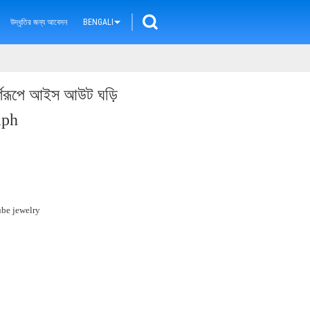
উদ্ধৃতির জন্য আবেদন
BENGALI
পূর্ণরূপে আইস আউট ঘড়ি
aph
ube jewelry