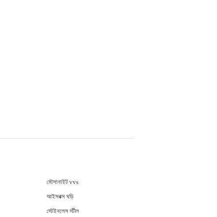
মৌসানাইট vvs
আইসবক্স ঘড়ি
স্টেইনলেস স্টীল