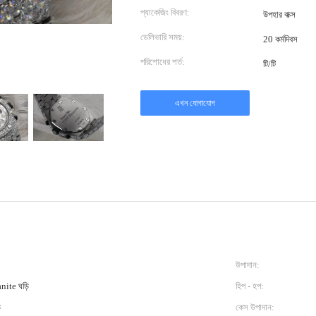
প্যাকেজিং বিবরণ:
উপহার বাক্স
ডেলিভারি সময়:
20 কর্মদিবস
পরিশোধের শর্ত:
টি/টি
এখন যোগাযোগ
উপাদান:
nite ঘড়ি
হিপ - হপ:
ড
কেস উপাদান: