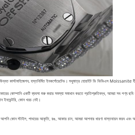
নত কাস্টমাইজেশন, হস্তনির্মিত ইনকর্পোরেটেড। শুধুমাত্র হোয়াইট ডি ভিভিএস Moissanite হীরা 
কারের কোম্পানি একটি ব্যবসা শুরু করার সমস্যা সমাধান করতে প্রতিশ্রুতিবদ্ধ, আমরা সব পণ্য ছবি
োন ইনভেন্টরি, কোন খরচ নেই।
ুন আপনি কোন স্টাইল, পাথরের আকৃতি, রঙ, আকার চান, আমরা আপনার ধারণা বাস্তবায়ন করব এবং