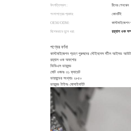
উৎপত্তিস্থল::
চীনের শেনঝেন
শংসাপত্রের প্রকার:
কোনটিই
OEM/ODM:
কাস্টমাইজেশন প
বিশেষভাবে তুলে ধরা:
রয়্যাল ওক সম
পণ্যের বর্ণনা
কাস্টমাইজেশন গ্রহণ পুরুষদের স্টেইনলেস স্টীল আইসড আউট
রয়্যাল ওক অফশোর
ভিভিএস ডায়মন্ড
মোট ওজনঃ ৩১ ক্যারেট
ডায়মন্ডের সংখ্যাঃ ২৮৫০
ডায়মন্ড টাইপঃ মোসাইনাইট