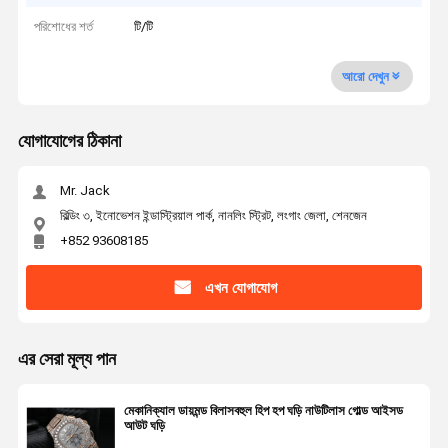
পরিশোধের শর্ত
টি/টি
আরো দেখুন
যোগাযোগের ঠিকানা
Mr. Jack
বিল্ডিং ৩, ইনোভেশন ইন্ডাস্ট্রিয়াল পার্ক, নানলিং স্ট্রিট, লংগাং জেলা, শেনজেন
+852 93608185
এখন যোগাযোগ
এর সেরা মূল্য পান
মেকানিক্যাল ডায়মন্ড বিলাসবহুল হিপ হপ ঘড়ি নাউটিলাস গোল্ড আইসড
আউট ঘড়ি