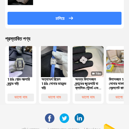
চালিয়ে
প্রস্তাবিত পণ্য
18k গোল্ড লাক্সারি
অত্যাশ্চর্য রিয়েল
অনন্য বিলাসবহুল
বিলাসবহুল 18K
ব্র্যান্ড ঘড়ি
18k সোনার ডায়মন্ড
ব্র্যান্ডের জুয়েলারি যা
সোনার সাফায়ার
ঘড়ি
ক্লাসিক সৌন্দর্য এবং
ব্রেসলেট কাস্টম 
কারুকার্যের সাথে
সেটিং হ্যামড
স্টাইলকে উন্নত করে
জুয়েলারী বক্স সূক্ষ্ম
ভালো দাম
ভালো দাম
ভালো দাম
ভালো দাম
কারিগরি