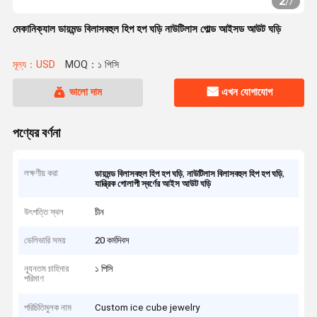
2
/
7
মেকানিক্যাল ডায়মন্ড বিলাসবহুল হিপ হপ ঘড়ি নাউটিলাস গোল্ড আইসড আউট ঘড়ি
মূল্য：USD
MOQ：১ পিসি
ভালো দাম
এখন যোগাযোগ
পণ্যের বর্ণনা
লক্ষণীয় করা
,
,
ডায়মন্ড বিলাসবহুল হিপ হপ ঘড়ি
নাউটিলাস বিলাসবহুল হিপ হপ ঘড়ি
যান্ত্রিক গোলাপী স্বর্ণের আইস আউট ঘড়ি
উৎপত্তি স্থল
চীন
ডেলিভারি সময়
20 কর্মদিবস
ন্যূনতম চাহিদার
১ পিসি
পরিমাণ
পরিচিতিমুলক নাম
Custom ice cube jewelry