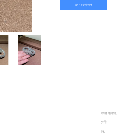
এখন যোগাযোগ
গহনা প্রকার:
শৈলী:
রঙ: