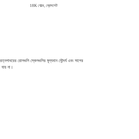
18K গোল্ড, ব্রেসলেট
্নপাথরের রোলগুলি স্কেলগুলির মূল্যবান সৌন্দর্য এবং সাপের
 যায় না।