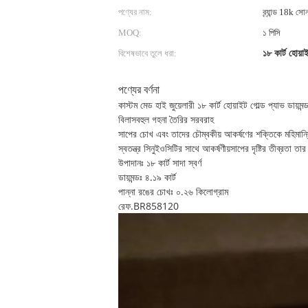
পণ্যের নাম:
ব্র্যান্ড 18k সো
MOQ:
১ পিসি
বিশেষভাবে তুলে ধরা:
১৮ কার্ট হোয়াই
পণ্যের বর্ণনা
কাস্টম মেড হাই জুয়েলারী ১৮ কার্ট হোয়াইট গোল্ড প্যাভ ডায়মন্
বিলাসবহুল গহনা তৈরির সরবরাহ
সাপের চোখ এবং তাদের চৌম্বকীয় আকর্ষণের শক্তিকে মহিমান্বি
স্বতন্ত্র সিনুইওসিটির সাথে আকর্ষণীয়সাপের দৃষ্টির তীব্রতা ত
উপাদানঃ ১৮ কার্ট সাদা স্বর্ণ
ডায়মন্ডঃ ৪.১৯ কার্ট
পান্না রঙের চোখঃ ০.২৬ কিলোগ্রাম
রেফ.BR858120