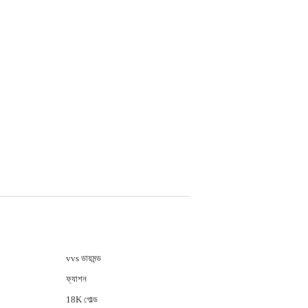
vvs ডায়মন্ড
ফ্যাশন
18K গোল্ড