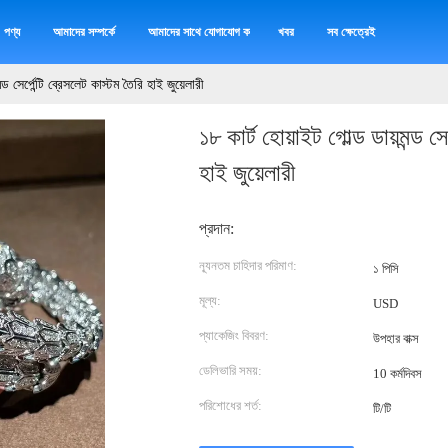
পণ্য
আমাদের সম্পর্কে
আমাদের সাথে যোগাযোগ করুন
খবর
সব ক্ষেত্রেই
্ড সের্পেন্টি ব্রেসলেট কাস্টম তৈরি হাই জুয়েলারী
১৮ কার্ট হোয়াইট গোল্ড ডায়মন্ড সে
হাই জুয়েলারী
প্রদান:
ন্যূনতম চাহিদার পরিমাণ:
১ পিসি
মূল্য:
USD
প্যাকেজিং বিবরণ:
উপহার বাক্স
ডেলিভারি সময়:
10 কর্মদিবস
পরিশোধের শর্ত:
টি/টি