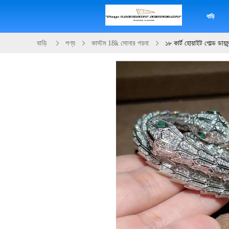
বাড়ি
বাড়ি
পণ্য
কাস্টম 18k সোনার গয়না
১৮ কার্ট হোয়াইট গোল্ড ডায়মন