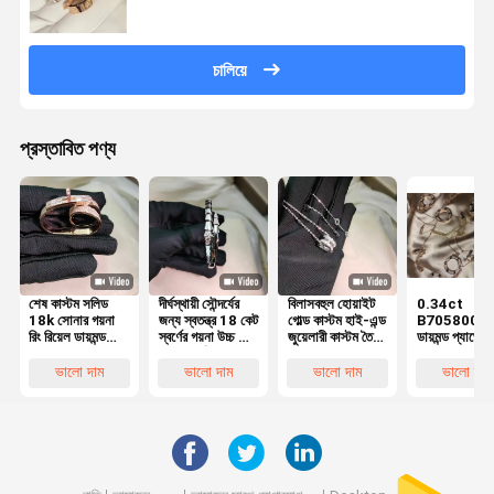
চালিয়ে
প্রস্তাবিত পণ্য
শেষ কাস্টম সলিড
দীর্ঘস্থায়ী সৌন্দর্যের
বিলাসবহুল হোয়াইট
0.34ct
18k সোনার গয়না
জন্য স্বতন্ত্র 18 কেট
গোল্ড কাস্টম হাই-এন্ড
B7058000
রিং রিয়েল ডায়মন্ড
স্বর্ণের গয়না উচ্চ শেষ
জুয়েলারী কাস্টম তৈরি
ডায়মন্ড প্যাভেল
গয়না উচ্চ ব্র্যান্ড
সাদা স্বর্ণের
এবং বিলাসবহুল
18k হোয়াইট গো
কাস্টমাইজেশন
নেকলেস ব্র্যান্ড ক
ভালো দাম
ভালো দাম
ভালো দাম
ভালো দাম
গয়না