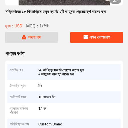
2
/
3
সত্যিকারের ১৮ কিলোগ্রাম হলুদ স্বর্ণের ২টি ডায়মন্ড প্রেমের হুপ কানের দুল
মূল্য：USD
MOQ：1/পিসি
ভালো দাম
এখন যোগাযোগ
পণ্যের বর্ণনা
লক্ষণীয় করা
,
১৮ কার্ট হলুদ স্বর্ণের প্রেমের কানের দুল
২ ডায়মন্ডস লাভ হুপ কানের দুল
উৎপত্তি স্থল
চীন
ডেলিভারি সময়
10 কাজের দিন
ন্যূনতম চাহিদার
1/পিসি
পরিমাণ
পরিচিতিমুলক নাম
Custom Brand