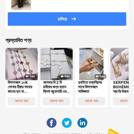
চালিয়ে
প্রস্তাবিত পণ্য
বিলাসবহুল ১৮K
আপনার বি 2 বি
দুবাইতে হস্তশিল্পের
SERPENT
সোনার হীরার গহনার
চাহিদার জন্য ভ্যান
সাথে বিলাসবহুল
BOHÈME হলু
কানের দুল যা
ক্লিফ জুয়েলারি এর
অভিজ্ঞতা
স্বর্ণের উচ্চমানের
অসাধারণ ঝলমলে
কালজয়ী কমনীয়তা
ব্যক্তিগত কাস্টম
ব্যক্তিগত শৈলী বাড়ায়
আবিষ্কার করুন
জুয়েলারী নেকলে
ভালো দাম
ভালো দাম
ভালো দাম
ভালো দাম