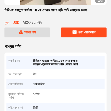
2
/
3
ভিভিএস ডায়মন্ড কাস্টম 18 কে সোনার গয়না কব্জি পার্টি উপহারের জন্য
মূল্য：USD
MOQ：১ পিসি
ভালো দাম
এখন যোগাযোগ
পণ্যের বর্ণনা
লক্ষণীয় করা
,
ভিভিএস ডায়মন্ড কাস্টম ১৮ কে সোনার গয়না
ডায়মন্ড ব্রেসলেট কাস্টম 18K সোনার গয়না
উৎপত্তি স্থল
চীন
ডেলিভারি সময়
10 কর্মদিবস
ন্যূনতম চাহিদার
১ পিসি
পরিমাণ
পরিশোধের শর্ত
টি/টি