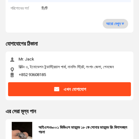
পরিশোধের শর্ত
টি/টি
আরো দেখুন
যোগাযোগের ঠিকানা
Mr. Jack
বিল্ডিং ৩, ইনোভেশন ইন্ডাস্ট্রিয়াল পার্ক, নানলিং স্ট্রিট, লংগাং জেলা, শেনজেন
+852 93608185
এখন যোগাযোগ
এর সেরা মূল্য পান
আইএসও৯০০১ ভিভিএস ডায়মন্ড ১৮ কে সোনার ডায়মন্ড রিং বিলাসবহুল
গয়না