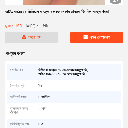
2
/
5
আইএসও৯০০১ ভিভিএস ডায়মন্ড ১৮ কে সোনার ডায়মন্ড রিং বিলাসবহুল গয়না
মূল্য：USD
MOQ：১ পিসি
ভালো দাম
এখন যোগাযোগ
পণ্যের বর্ণনা
লক্ষণীয় করা
,
ভিভিএস ডায়মন্ড ১৮ কে সোনার ডায়মন্ড রিং
আইএসও৯০০১ ১৮ কে গোল্ড ডায়মন্ড রিং
উৎপত্তি স্থল
চীন
ডেলিভারি সময়
8 কর্মদিবস
ন্যূনতম চাহিদার
১ পিসি
পরিমাণ
পরিচিতিমুলক নাম
BVL