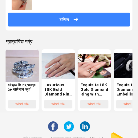
চালিয়ে
প্রস্তাবিত পণ্য
ডায়মন্ড রিং সহ অনন্য
Luxurious
Exquisite 18K
Exquisite
১৮ কার্ট সাদা স্বর্ণ
18K Gold
Gold Diamond
Diamond
Diamond Ring
Ring with
Embellishe
with High
Diamond
18K Gold
Web Security
Embellished
Diamond R
ভালো দাম
ভালো দাম
ভালো দাম
ভালো দাম
Access
Design, 10
with Timel
Denied and
Workdays
Design and
403 Status
Delivery, 1 PC
Diamond
Code
Minimum
Inserted
Order
Details