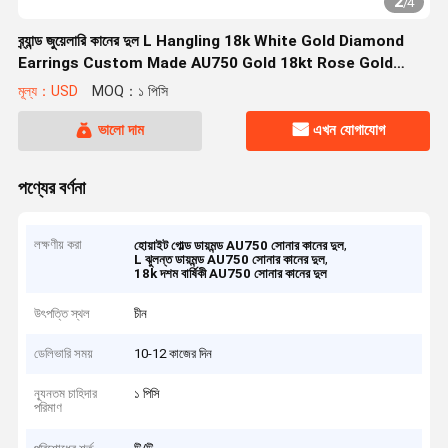
2
/
4
ব্র্যান্ড জুয়েলারি কানের দুল L Hangling 18k White Gold Diamond
Earrings Custom Made AU750 Gold 18kt Rose Gold
Boucles d ̊
মূল্য：USD
MOQ：১ পিসি
ভালো দাম
এখন যোগাযোগ
পণ্যের বর্ণনা
লক্ষণীয় করা
,
হোয়াইট গোল্ড ডায়মন্ড AU750 সোনার কানের দুল
,
L ঝুলন্ত ডায়মন্ড AU750 সোনার কানের দুল
18k দশম বার্ষিকী AU750 সোনার কানের দুল
উৎপত্তি স্থল
চীন
ডেলিভারি সময়
10-12 কাজের দিন
ন্যূনতম চাহিদার
১ পিসি
পরিমাণ