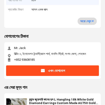
পরিশোধের শর্ত
টি/টি
প্যাকেজিং বিবরণ
আসল একক বাক্স
আরো দেখুন
যোগাযোগের ঠিকানা
Mr. Jack
বিল্ডিং ৩, ইনোভেশন ইন্ডাস্ট্রিয়াল পার্ক, নানলিং স্ট্রিট, লংগাং জেলা, শেনজেন
+852 93608185
এখন যোগাযোগ
এর সেরা মূল্য পান
ব্র্যান্ড জুয়েলারি কানের দুল L Hangling 18k White Gold
Diamond Earrings Custom Made AU750 Gold