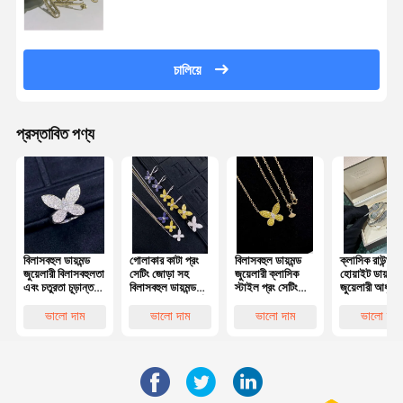
18kt Rose Gold Boucles d ̊
চালিয়ে
প্রস্তাবিত পণ্য
বিলাসবহুল ডায়মন্ড
গোলাকার কাটা প্রং
বিলাসবহুল ডায়মন্ড
ক্লাসিক রাউন্ড ক
জুয়েলারী বিলাসবহুলতা
সেটিং জোড়া সহ
জুয়েলারী ক্লাসিক
হোয়াইট ডায়মন্ড
এবং চতুরতা চূড়ান্ত
বিলাসবহুল ডায়মন্ড
স্টাইল প্রং সেটিং
জুয়েলারী আধুনিক
প্রতীক 18k সোনার
জুয়েলারী 18k স্বর্ণ
হোয়াইট ভিএস 2
নকশা / বিলাসবহ
রিং
ডায়মন্ড নেকলেস
শৈলী
ভালো দাম
ভালো দাম
ভালো দাম
ভালো দাম