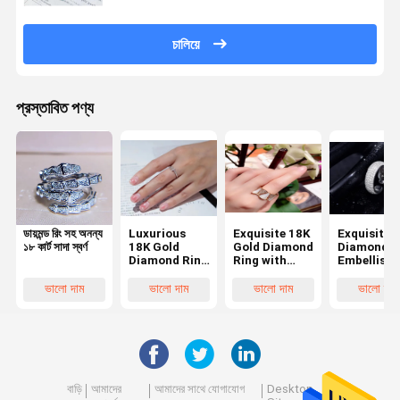
চালিয়ে
প্রস্তাবিত পণ্য
ডায়মন্ড রিং সহ অনন্য
Luxurious
Exquisite 18K
Exquisite
১৮ কার্ট সাদা স্বর্ণ
18K Gold
Gold Diamond
Diamond
Diamond Ring
Ring with
Embellishe
with High
Diamond
18K Gold
Web Security
Embellished
Diamond R
ভালো দাম
ভালো দাম
ভালো দাম
ভালো দাম
Access
Design, 10
with Timel
Denied and
Workdays
Design and
403 Status
Delivery, 1 PC
Diamond
Code
Minimum
Inserted
Order
Details
বাড়ি
আমাদের
আমাদের সাথে যোগাযোগ
Desktop