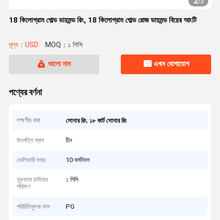
2
/
3
18 কিলোগ্রাম গোল্ড ডায়মন্ড রিং, 18 কিলোগ্রাম গোল্ড রোজ ডায়মন্ড বিয়ের আংটি
মূল্য：USD
MOQ：১ পিসি
ভালো দাম
এখন যোগাযোগ
পণ্যের বর্ণনা
লক্ষণীয় করা
,
সোনার রিং
১৮ কার্ট সোনার রিং
উৎপত্তি স্থল
চীন
ডেলিভারি সময়
10 কর্মদিবস
ন্যূনতম চাহিদার
১ পিসি
পরিমাণ
পরিচিতিমুলক নাম
PG